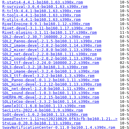
R-stats4-4.4.1-bp160.1.63.s390x.rpm
R-survival-3.6.4-bp160.1.63.s390x.rpm
R-tcltk-4.4.1-bp160.1.63.s390x.rpm
R-tools-4.4.1-bp160.1.63.s390x.rpm
R-utils-4.4.1-bp160.1.63.s390x.rpm
RigelEngine-0.9.1-bp160.1.12.s390x.rpm
Rivet-devel-3.1.11-bp160.1.17.s390x.rpm
Rivet-plugins-3.1.11-bp160.1.17.s390x.rpm
SDL2-devel-2.30.7-160000.2.2.s390x.rpm
SDL2_Pango-devel-2.1.5-bp160.1.11.s390x.rpm
SDL2_image-devel-2.8.2-bp160.1.14.s390x.rpm
SDL2_mixer-devel-2.8.0-bp160.1.13.s390x.rpm
SDL2_net-devel-2.2.0-bp160.1.11.s390x.rpm
SDL2_sound-devel-2.0.2-bp160.1.13.s390x.rpm
SDL2_ttf-devel-2.24.0-160000.2.2.s390x.rpm
SDL3-devel-3.2.18-bp160.1.3.s390x.rpm
SDL3_image-devel-3.2.4-bp160.1.3.s390x.rpm
SDL3_ttf-devel-3.2.2-bp160.1.3.s390x.rpm
SDL_Pango-devel-0.1.2-bp160.1.11.s390x.rpm
SDL_mixer-devel-1.2.12-bp160.1.13.s390x.rpm
SDL_net-devel-1.2.8-bp160.1.11.s390x.rpm
SDL_sound-devel-1.0.3-bp160.1.13.s390x.rpm
SHERPA-MC-devel-2.2.15-bp160.1.3.s390x.rpm
SQLiteCpp-devel-3.3.2-bp160.1.14.s390x.rpm
SampleICC-1.6.8-bp160.1.13.s390x.rpm
SecLists-2022.4-bp160.1.9.s390x.rpm
SoQt-devel-1.6.2-bp160.1.13.s390x.rpm
SpeedTest++-1.11+git20210829.0f63cfb-bp160.1.21..>
StyLua-0.20.0-bp160.1.13.s390x.rpm
SwayNotificationCenter-0.11.0-bp160.1.4.s390x.rpm