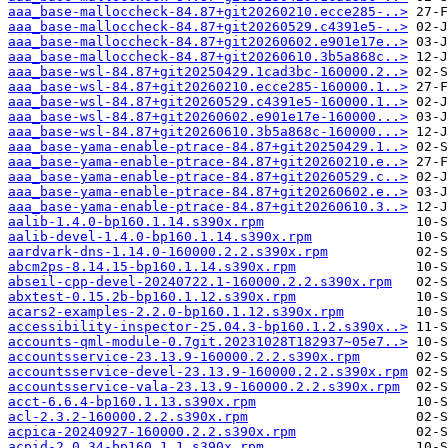
aaa_base-malloccheck-84.87+git20260210.ecce285-..>
aaa_base-malloccheck-84.87+git20260529.c4391e5-..>
aaa_base-malloccheck-84.87+git20260602.e901e17e..>
aaa_base-malloccheck-84.87+git20260610.3b5a868c..>
aaa_base-wsl-84.87+git20250429.1cad3bc-160000.2..>
aaa_base-wsl-84.87+git20260210.ecce285-160000.1..>
aaa_base-wsl-84.87+git20260529.c4391e5-160000.1..>
aaa_base-wsl-84.87+git20260602.e901e17e-160000...>
aaa_base-wsl-84.87+git20260610.3b5a868c-160000...>
aaa_base-yama-enable-ptrace-84.87+git20250429.1..>
aaa_base-yama-enable-ptrace-84.87+git20260210.e..>
aaa_base-yama-enable-ptrace-84.87+git20260529.c..>
aaa_base-yama-enable-ptrace-84.87+git20260602.e..>
aaa_base-yama-enable-ptrace-84.87+git20260610.3..>
aalib-1.4.0-bp160.1.14.s390x.rpm
aalib-devel-1.4.0-bp160.1.14.s390x.rpm
aardvark-dns-1.14.0-160000.2.2.s390x.rpm
abcm2ps-8.14.15-bp160.1.14.s390x.rpm
abseil-cpp-devel-20240722.1-160000.2.2.s390x.rpm
abxtest-0.15.2b-bp160.1.12.s390x.rpm
acars2-examples-2.2.0-bp160.1.12.s390x.rpm
accessibility-inspector-25.04.3-bp160.1.2.s390x..>
accounts-qml-module-0.7git.20231028T182937~05e7..>
accountsservice-23.13.9-160000.2.2.s390x.rpm
accountsservice-devel-23.13.9-160000.2.2.s390x.rpm
accountsservice-vala-23.13.9-160000.2.2.s390x.rpm
acct-6.6.4-bp160.1.13.s390x.rpm
acl-2.3.2-160000.2.2.s390x.rpm
acpica-20240927-160000.2.2.s390x.rpm
acpid-2.0.34-bp160.1.1.s390x.rpm